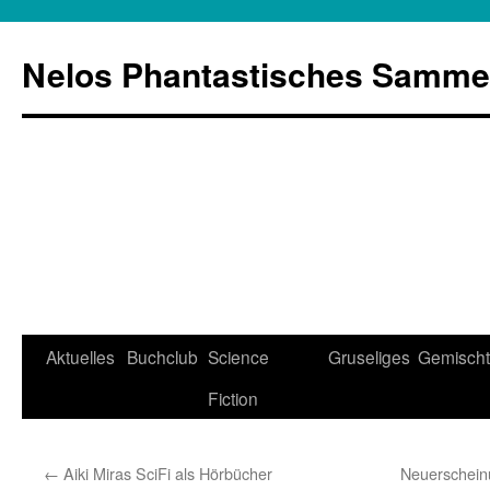
Zum
Inhalt
Nelos Phantastisches Samme
springen
Aktuelles
Buchclub
Science
Gruseliges
Gemisch
Fiction
←
Aiki Miras SciFi als Hörbücher
Neuerschei