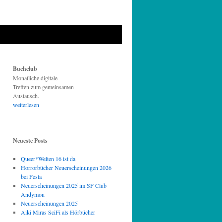
Buchclub
Monatliche digitale
Treffen zum gemeinsamen
Austausch.
weiterlesen
Neueste Posts
Queer*Welten 16 ist da
Horrorbücher Neuerscheinungen 2026
bei Festa
Neuerscheinungen 2025 im SF Club
Andymon
Neuerscheinungen 2025
Aiki Miras SciFi als Hörbücher