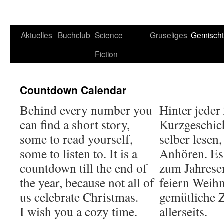
Aktuelles
Buchclub
Science
Gruseliges
Gemisch
Fiction
Countdown Calendar
Behind every number you
Hinter jeder 
can find a short story,
Kurzgeschic
some to read yourself,
selber lese
some to listen to. It is a
Anhören. Es
countdown till the end of
zum Jahresen
the year, because not all of
feiern Weih
us celebrate Christmas.
gemütliche 
I wish you a cozy time.
allerseits.