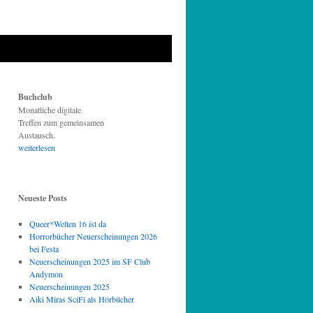
Buchclub
Monatliche digitale
Treffen zum gemeinsamen
Austausch.
weiterlesen
Neueste Posts
Queer*Welten 16 ist da
Horrorbücher Neuerscheinungen 2026
bei Festa
Neuerscheinungen 2025 im SF Club
Andymon
Neuerscheinungen 2025
Aiki Miras SciFi als Hörbücher