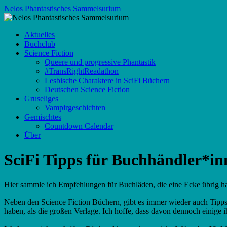
Zum
Nelos Phantastisches Sammelsurium
Inhalt
springen
Aktuelles
Buchclub
Science Fiction
Queere und progressive Phantastik
#TransRightReadathon
Lesbische Charaktere in SciFi Büchern
Deutschen Science Fiction
Gruseliges
Vampirgeschichten
Gemischtes
Countdown Calendar
Über
SciFi Tipps für Buchhändler*in
Hier sammle ich Empfehlungen für Buchläden, die eine Ecke übrig ha
Neben den Science Fiction Büchern, gibt es immer wieder auch Tipps
haben, als die großen Verlage. Ich hoffe, dass davon dennoch einige 