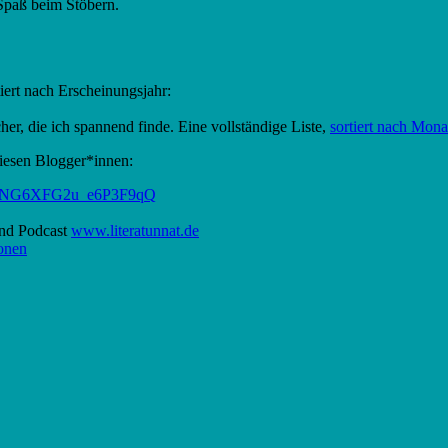
Spaß beim Stöbern.
tiert nach Erscheinungsjahr:
er, die ich spannend finde. Eine vollständige Liste,
sortiert nach Monat
diesen Blogger*innen:
y_NG6XFG2u_e6P3F9qQ
nd Podcast
www.literatunnat.de
onen