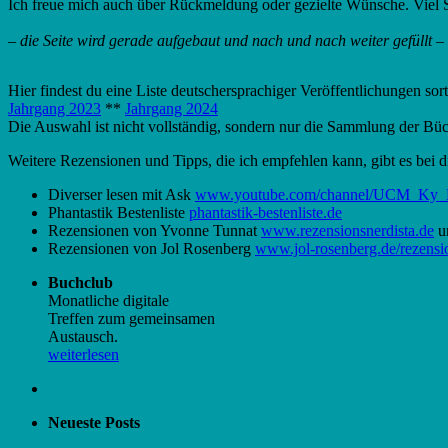
Ich freue mich auch über Rückmeldung oder gezielte Wünsche. Viel 
– die Seite wird gerade aufgebaut und nach und nach weiter gefüllt –
Hier findest du eine Liste deutschersprachiger Veröffentlichungen sor
Jahrgang 2023
**
Jahrgang 2024
Die Auswahl ist nicht vollständig, sondern nur die Sammlung der Büch
Weitere Rezensionen und Tipps, die ich empfehlen kann, gibt es bei 
Diverser lesen mit Ask
www.youtube.com/channel/UCM_K
Phantastik Bestenliste
phantastik-bestenliste.de
Rezensionen von Yvonne Tunnat
www.rezensionsnerdista.de
u
Rezensionen von Jol Rosenberg
www.jol-rosenberg.de/rezensi
Buchclub
Monatliche digitale
Treffen zum gemeinsamen
Austausch.
weiterlesen
Neueste Posts