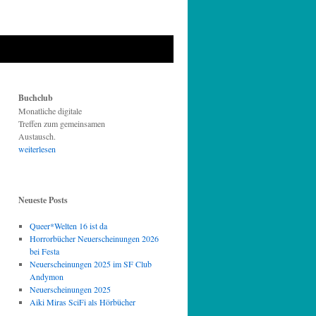
Buchclub
Monatliche digitale
Treffen zum gemeinsamen
Austausch.
weiterlesen
Neueste Posts
Queer*Welten 16 ist da
Horrorbücher Neuerscheinungen 2026
bei Festa
Neuerscheinungen 2025 im SF Club
Andymon
Neuerscheinungen 2025
Aiki Miras SciFi als Hörbücher