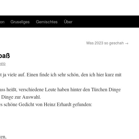
ion
Gruseliges
Gemischtes
Über
Was 2023 so geschah
→
paß
elo
ja viele auf. Einen finde ich sehr schön, den ich hier kurz mit
 dass heißt, verschiedene Leute haben hinter den Türchen Dinge
re Dinge zur Auswahl.
es schöne Gedicht von Heinz Erhardt gefunden:
zen,