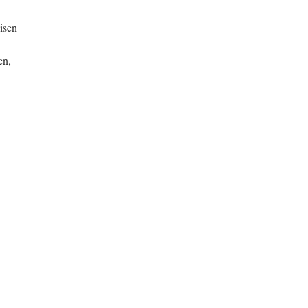
isen
en,