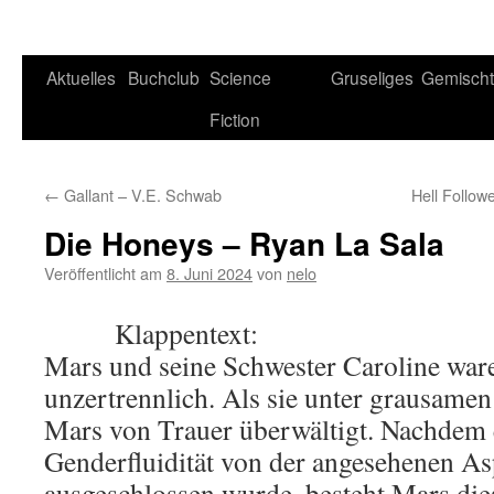
Aktuelles
Buchclub
Science
Gruseliges
Gemisch
Fiction
←
Gallant – V.E. Schwab
Hell Follow
Die Honeys – Ryan La Sala
Veröffentlicht am
8. Juni 2024
von
nelo
Klappentext:
Mars und seine Schwester Caroline ware
unzertrennlich. Als sie unter grausamen 
Mars von Trauer überwältigt. Nachdem e
Genderfluidität von der angesehenen
ausgeschlossen wurde, besteht Mars dies