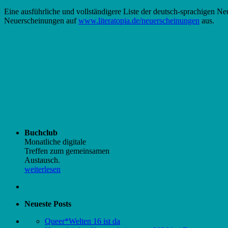
Eine ausführliche und vollständigere Liste der deutsch-sprachigen N
Neuerscheinungen auf
www.literatopia.de/neuerscheinungen
aus.
Buchclub
Monatliche digitale
Treffen zum gemeinsamen
Austausch.
weiterlesen
Neueste Posts
Queer*Welten 16 ist da