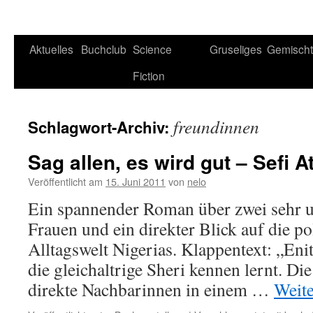
Aktuelles
Buchclub
Science
Gruseliges
Gemisch
Fiction
freundinnen
Schlagwort-Archiv:
Sag allen, es wird gut – Sefi A
Veröffentlicht am
15. Juni 2011
von
nelo
Ein spannender Roman über zwei sehr u
Frauen und ein direkter Blick auf die po
Alltagswelt Nigerias. Klappentext: „Enita
die gleichaltrige Sheri kennen lernt. D
direkte Nachbarinnen in einem …
Weit