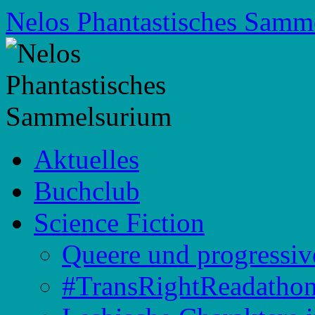
Zum
Nelos Phantastisches Samm
Inhalt
springen
Aktuelles
Buchclub
Science Fiction
Queere und progressiv
#TransRightReadatho