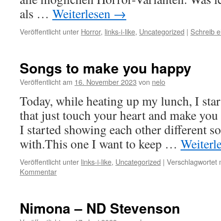
als …
Weiterlesen
→
Veröffentlicht unter
Horror
,
links-i-like
,
Uncategorized
|
Schreib 
Songs to make you happy
Veröffentlicht am
16. November 2023
von
nelo
Today, while heating up my lunch, I star
that just touch your heart and make you
I started showing each other different 
with.This one I want to keep …
Weiterl
Veröffentlicht unter
links-i-like
,
Uncategorized
|
Verschlagwortet 
Kommentar
Nimona – ND Stevenson