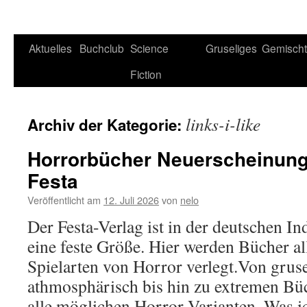
Aktuelles
Buchclub
Science
Gruseliges
Gemisch
Fiction
links-i-like
Archiv der Kategorie:
Horrorbücher Neuerscheinung
Festa
Veröffentlicht am
12. Juli 2026
von
nelo
Der Festa-Verlag ist in der deutschen In
eine feste Größe. Hier werden Bücher a
Spielarten von Horror verlegt.Von gruse
athmosphärisch bis hin zu extremen Büc
alle möglichen Horror-Varianten. Was ic