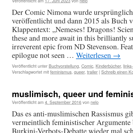
Veröffentlicht am
17. Juni 2023
von
nelo
Der Comic Nimona wurde ursprünglich
veröffentlicht und dann 2015 als Buch ve
Klappentext: „Nemeses! Dragons! Scie
these and more await in this brilliantly 
irreverent epic from ND Stevenson. Feat
epilogue not seen …
Weiterlesen
→
Veröffentlicht unter
Buchvorstellung
,
Comic
,
Kinderbücher
,
links-
Verschlagwortet mit
feminismus
,
queer
,
trailer
|
Schreib einen 
muslimisch, queer und femini
Veröffentlicht am
4. September 2016
von
nelo
Das es anti-muslimischen Rassismus gib
vermeintlich feministischer Argumente b
Burkini-Verbots-Debatte wieder mal sc