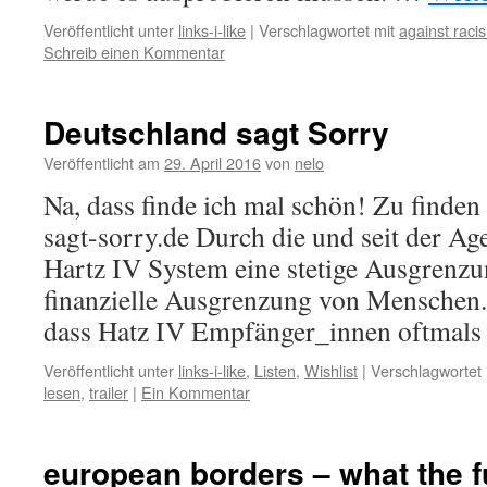
Veröffentlicht unter
links-i-like
|
Verschlagwortet mit
against raci
Schreib einen Kommentar
Deutschland sagt Sorry
Veröffentlicht am
29. April 2016
von
nelo
Na, dass finde ich mal schön! Zu finden
sagt-sorry.de Durch die und seit der Ag
Hartz IV System eine stetige Ausgrenzun
finanzielle Ausgrenzung von Menschen.
dass Hatz IV Empfänger_innen oftmal
Veröffentlicht unter
links-i-like
,
Listen
,
Wishlist
|
Verschlagwortet 
lesen
,
trailer
|
Ein Kommentar
european borders – what the 