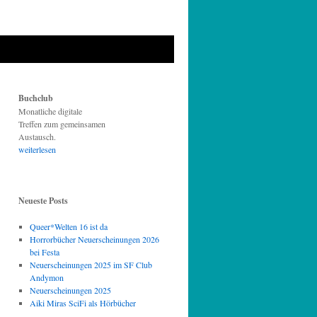
Buchclub
Monatliche digitale
Treffen zum gemeinsamen
Austausch.
weiterlesen
Neueste Posts
Queer*Welten 16 ist da
Horrorbücher Neuerscheinungen 2026
bei Festa
Neuerscheinungen 2025 im SF Club
Andymon
Neuerscheinungen 2025
Aiki Miras SciFi als Hörbücher