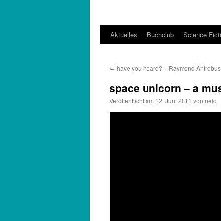
Aktuelles
Buchclub
Science Fict
←
have you heard? – Raymond Antrobus
space unicorn – a musi
Veröffentlicht am
12. Juni 2011
von
nelo