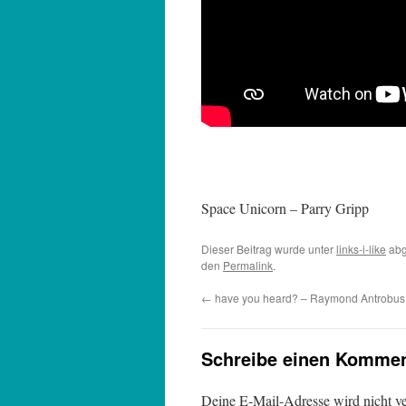
Space Unicorn – Parry Gripp
Dieser Beitrag wurde unter
links-i-like
abg
den
Permalink
.
←
have you heard? – Raymond Antrobus
Schreibe einen Kommen
Deine E-Mail-Adresse wird nicht ver