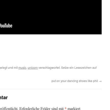
elegt und mit
music
,
unicorn
verschlagwortet. Setze ein Lesezeichen auf
put on your dancing shoes like phil
→
tar
*
öffentlicht.
Erforderliche Felder sind mit
markiert