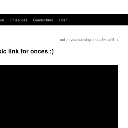
ion
Gruseliges
Gemischtes
Über
put on your dancing shoes like phil
→
c link for onces :)