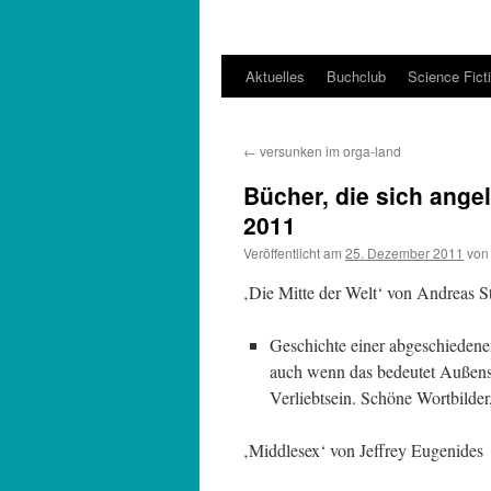
Aktuelles
Buchclub
Science Fict
←
versunken im orga-land
Bücher, die sich ang
2011
Veröffentlicht am
25. Dezember 2011
von
‚Die Mitte der Welt‘ von Andreas S
Geschichte einer abgeschiedene
auch wenn das bedeutet Außensei
Verliebtsein. Schöne Wortbilde
‚Middlesex‘ von Jeffrey Eugenides