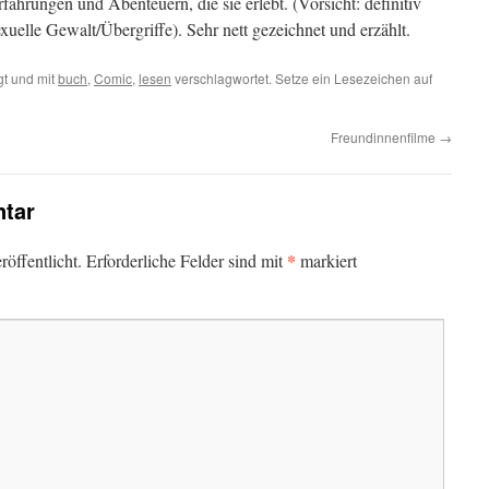
fahrungen und Abenteuern, die sie erlebt. (Vorsicht: definitiv
uelle Gewalt/Übergriffe). Sehr nett gezeichnet und erzählt.
t und mit
buch
,
Comic
,
lesen
verschlagwortet. Setze ein Lesezeichen auf
Freundinnenfilme
→
tar
*
öffentlicht.
Erforderliche Felder sind mit
markiert