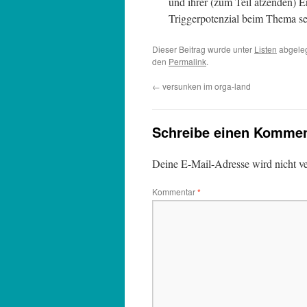
und ihrer (zum Teil ätzenden) Er
Triggerpotenzial beim Thema sex
Dieser Beitrag wurde unter
Listen
abgeleg
den
Permalink
.
←
versunken im orga-land
Schreibe einen Kommen
Deine E-Mail-Adresse wird nicht ver
Kommentar
*