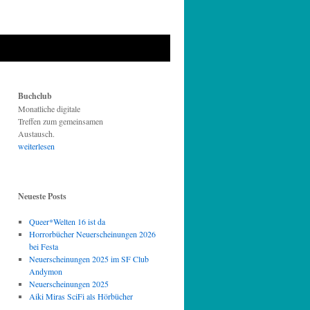
Buchclub
Monatliche digitale
Treffen zum gemeinsamen
Austausch.
weiterlesen
Neueste Posts
Queer*Welten 16 ist da
Horrorbücher Neuerscheinungen 2026
bei Festa
Neuerscheinungen 2025 im SF Club
Andymon
Neuerscheinungen 2025
Aiki Miras SciFi als Hörbücher