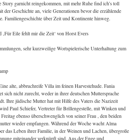
ie Story garnicht reingekommen, mit mehr Ruhe find ich’s toll
t der Geschichte an, viele Generationen bevor die erzählende
. Familiengeschichte über Zeit und Kontinente hinweg.
Für Eile fehlt mir die Zeit‘ von Horst Evers
mmlungen, sehr kurzweilige Wortspielerische Unterhaltung zum
kamp
ne alte, abbruchreife Villa im feinen Harvestehude. Fania
ndet sich nicht zurecht, weder in ihrer deutschen Muttersprache
dt. Ihre jüdische Mutter hat mit Hilfe des Vaters die Nazizeit
rd Paul Schiefer, Vertreter für Brillengestelle, mit Winken und
 Freitag ebenso überschwenglich von seiner Frau , den beiden
rmutter wieder empfangen. Während der Woche wacht Alma
 über das Leben ihrer Familie, in der Weinen und Lachen, übergroße
nung miteinander verknüpft sind. Aus der Enge und