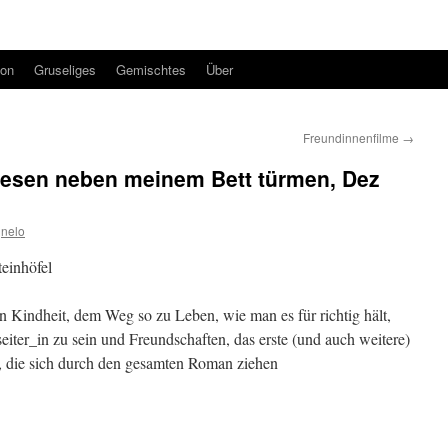
ion
Gruseliges
Gemischtes
Über
Freundinnenfilme
→
elesen neben meinem Bett türmen, Dez
nelo
teinhöfel
n Kindheit, dem Weg so zu Leben, wie man es für richtig hält,
ter_in zu sein und Freundschaften, das erste (und auch weitere)
r, die sich durch den gesamten Roman ziehen