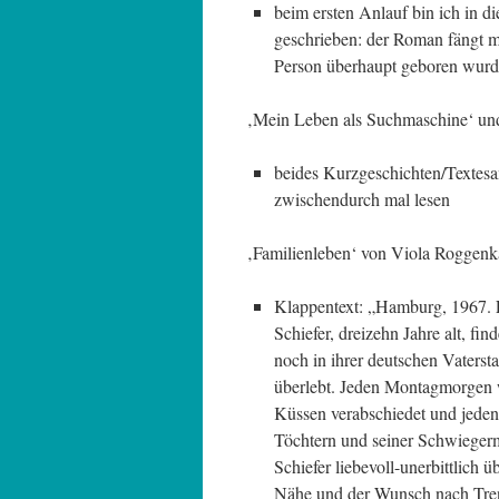
beim ersten Anlauf bin ich in d
geschrieben: der Roman fängt mi
Person überhaupt geboren wurde
‚Mein Leben als Suchmaschine‘ und ‚
beides Kurzgeschichten/Textesa
zwischendurch mal lesen
‚Familienleben‘ von Viola Roggen
Klappentext: „Hamburg, 1967. Ei
Schiefer, dreizehn Jahre alt, fi
noch in ihrer deutschen Vatersta
überlebt. Jeden Montagmorgen wi
Küssen verabschiedet und jeden
Töchtern und seiner Schwiege
Schiefer liebevoll-unerbittlich
Nähe und der Wunsch nach Tren