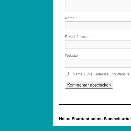
Name
*
E-Mail-Adresse
*
Website
Name, E-Mail-Adresse und Website 
Nelos Phantastisches Sammelsuriu