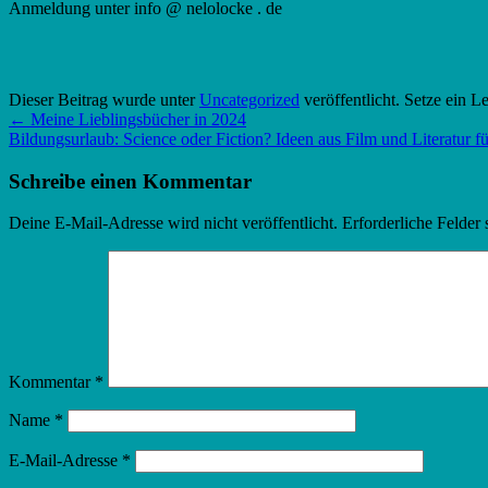
Anmeldung unter info @ nelolocke . de
Dieser Beitrag wurde unter
Uncategorized
veröffentlicht. Setze ein 
←
Meine Lieblingsbücher in 2024
Bildungsurlaub: Science oder Fiction? Ideen aus Film und Literatur 
Schreibe einen Kommentar
Deine E-Mail-Adresse wird nicht veröffentlicht.
Erforderliche Felder 
Kommentar
*
Name
*
E-Mail-Adresse
*