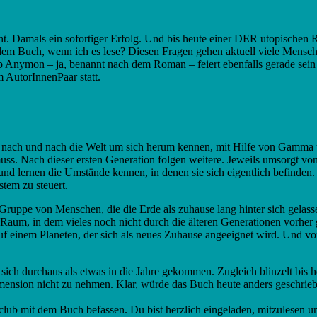
cht. Damals ein sofortiger Erfolg. Und bis heute einer DER utopischen
us dem Buch, wenn ich es lese? Diesen Fragen gehen aktuell viele Mensc
 Anymon – ja, benannt nach dem Roman – feiert ebenfalls gerade sein 
 AutorInnenPaar statt.
nach und nach die Welt um sich herum kennen, mit Hilfe von Gamma un
muss. Nach dieser ersten Generation folgen weitere. Jeweils umsorgt v
ff und lernen die Umstände kennen, in denen sie sich eigentlich befinde
stem zu steuert.
Gruppe von Menschen, die die Erde als zuhause lang hinter sich gelass
um, in dem vieles noch nicht durch die älteren Generationen vorher 
f einem Planeten, der sich als neues Zuhause angeeignet wird. Und von 
est sich durchaus als etwas in die Jahre gekommen. Zugleich blinzelt b
imension nicht zu nehmen. Klar, würde das Buch heute anders geschri
ub mit dem Buch befassen. Du bist herzlich eingeladen, mitzulesen un