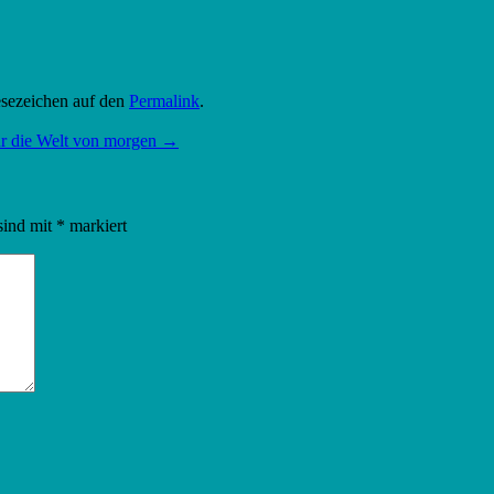
Lesezeichen auf den
Permalink
.
für die Welt von morgen
→
sind mit
*
markiert