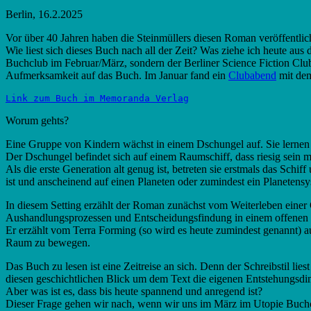
Berlin, 16.2.2025
Vor über 40 Jahren haben die Steinmüllers diesen Roman veröffentli
Wie liest sich dieses Buch nach all der Zeit? Was ziehe ich heute a
Buchclub im Februar/März, sondern der Berliner Science Fiction Club
Aufmerksamkeit auf das Buch. Im Januar fand ein
Clubabend
mit dem
Link zum Buch im Memoranda Verlag
Worum gehts?
Eine Gruppe von Kindern wächst in einem Dschungel auf. Sie lernen 
Der Dschungel befindet sich auf einem Raumschiff, dass riesig sein 
Als die erste Generation alt genug ist, betreten sie erstmals das Schi
ist und anscheinend auf einen Planeten oder zumindest ein Planetensy
In diesem Setting erzählt der Roman zunächst vom Weiterleben einer 
Aushandlungsprozessen und Entscheidungsfindung in einem offenen Ra
Er erzählt vom Terra Forming (so wird es heute zumindest genannt) au
Raum zu bewegen.
Das Buch zu lesen ist eine Zeitreise an sich. Denn der Schreibstil li
diesen geschichtlichen Blick um dem Text die eigenen Entstehungsd
Aber was ist es, dass bis heute spannend und anregend ist?
Dieser Frage gehen wir nach, wenn wir uns im März im Utopie Buchcl