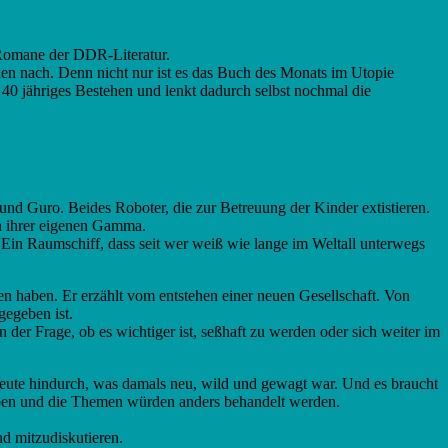
 Romane der DDR-Literatur.
hen nach. Denn nicht nur ist es das Buch des Monats im Utopie
40 jähriges Bestehen und lenkt dadurch selbst nochmal die
d Guro. Beides Roboter, die zur Betreuung der Kinder extistieren.
on ihrer eigenen Gamma.
n. Ein Raumschiff, dass seit wer weiß wie lange im Weltall unterwegs
en haben. Er erzählt vom entstehen einer neuen Gesellschaft. Von
gegeben ist.
der Frage, ob es wichtiger ist, seßhaft zu werden oder sich weiter im
is heute hindurch, was damals neu, wild und gewagt war. Und es braucht
eben und die Themen würden anders behandelt werden.
d mitzudiskutieren.