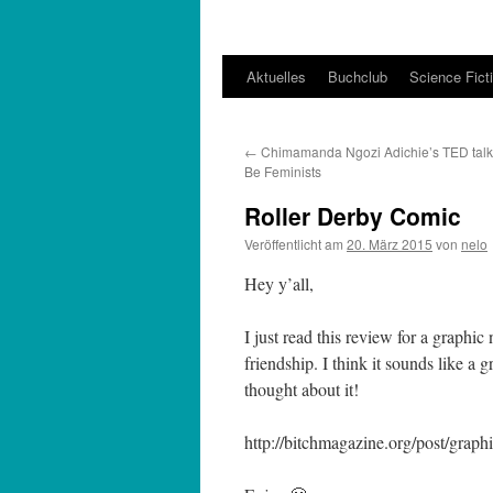
Aktuelles
Buchclub
Science Fict
←
Chimamanda Ngozi Adichie’s TED talk:
Be Feminists
Roller Derby Comic
Veröffentlicht am
20. März 2015
von
nelo
Hey y’all,
I just read this review for a graphi
friendship. I think it sounds like a 
thought about it!
http://bitchmagazine.org/post/graphic