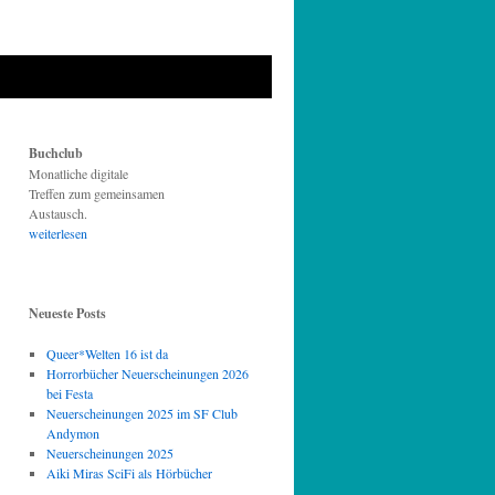
Buchclub
Monatliche digitale
Treffen zum gemeinsamen
Austausch.
weiterlesen
Neueste Posts
Queer*Welten 16 ist da
Horrorbücher Neuerscheinungen 2026
bei Festa
Neuerscheinungen 2025 im SF Club
Andymon
Neuerscheinungen 2025
Aiki Miras SciFi als Hörbücher