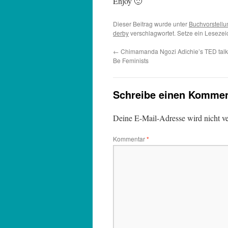
Enjoy 🙂
Dieser Beitrag wurde unter
Buchvorstellu
derby
verschlagwortet. Setze ein Leseze
←
Chimamanda Ngozi Adichie’s TED talk:
Be Feminists
Schreibe einen Kommen
Deine E-Mail-Adresse wird nicht ver
Kommentar
*