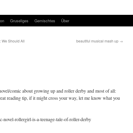
ion
Gruseliges
Gemischtes
Über
 We Should All
beautiful musical mash up
→
c novel/comic about growing up and roller derby and most of all:
great reading tip, if it might cross your way, let me know what you
-novel-rollergirl-is-a-teenage-tale-of-roller-derby