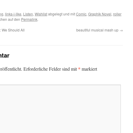
ng
,
links-i-like
,
Listen
,
Wishlist
abgelegt und mit
Comic
,
Graphik Novel
,
roller
ichen auf den
Permalink
.
 We Should All
beautiful musical mash up
→
tar
*
öffentlicht.
Erforderliche Felder sind mit
markiert