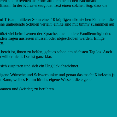
nerell sind Novellen als Form auf dem deutschen Buchmarkt
glänzen. In der Kürze erzeugt der Text einen solchen Sog, dass die
d Tristan, mittlerer Sohn einer 10 köpfigen albanischen Familien, die
dene umliegende Schulen verteilt, einige sind mit Jimmy zusammen auf
stützt viel beim Lernen der Sprache, auch andere Familienmitglieder.
menden Tagen ausreisen müssen oder abgeschoben werden. Einige
en.
reit ist, ihnen zu helfen, geht es schon am nächsten Tag los. Auch
will er nicht. Das ist ganz klar.
 sich zuspitzen und sich ein Unglück abzeichnet.
hat eigene Wünsche und Schwerpunkte und genau das macht Kind-sein ja
en Bann, weil es Raum für das eigene Wissen, die eigenen
kommen und (wieder) zu berühren.