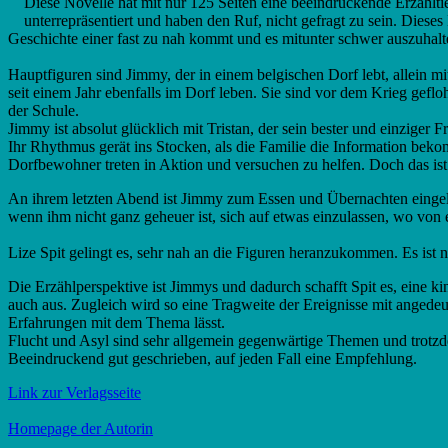
Diese Novelle hat mit nur 125 Seiten eine beeindruckende Erzählt
unterrepräsentiert und haben den Ruf, nicht gefragt zu sein. Dieses
Geschichte einer fast zu nah kommt und es mitunter schwer auszuhalten
Hauptfiguren sind Jimmy, der in einem belgischen Dorf lebt, allein mi
seit einem Jahr ebenfalls im Dorf leben. Sie sind vor dem Krieg gefl
der Schule.
Jimmy ist absolut glücklich mit Tristan, der sein bester und einziger
Ihr Rhythmus gerät ins Stocken, als die Familie die Information be
Dorfbewohner treten in Aktion und versuchen zu helfen. Doch das is
An ihrem letzten Abend ist Jimmy zum Essen und Übernachten eingelad
wenn ihm nicht ganz geheuer ist, sich auf etwas einzulassen, wo von er
Lize Spit gelingt es, sehr nah an die Figuren heranzukommen. Es ist n
Die Erzählperspektive ist Jimmys und dadurch schafft Spit es, eine 
auch aus. Zugleich wird so eine Tragweite der Ereignisse mit angede
Erfahrungen mit dem Thema lässt.
Flucht und Asyl sind sehr allgemein gegenwärtige Themen und trotzd
Beeindruckend gut geschrieben, auf jeden Fall eine Empfehlung.
Link zur Verlagsseite
Homepage der Autorin