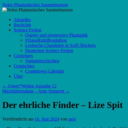
Zum
Nelos Phantastisches Sammelsurium
Inhalt
springen
Aktuelles
Buchclub
Science Fiction
Queere und progressive Phantastik
#TransRightReadathon
Lesbische Charaktere in SciFi Büchern
Deutschen Science Fiction
Gruseliges
Vampirgeschichten
Gemischtes
Countdown Calendar
Über
←
Queer*Welten Ausgabe 12
Machtübernahme – Arne Semsrott
→
Der ehrliche Finder – Lize Spit
Veröffentlicht am
16. Juni 2024
von
nelo