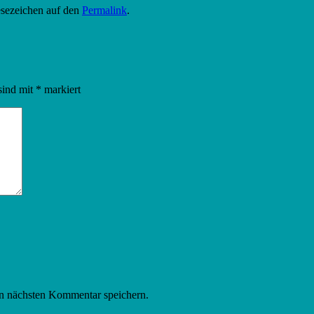
Lesezeichen auf den
Permalink
.
sind mit
*
markiert
n nächsten Kommentar speichern.