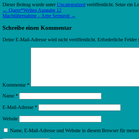
Dieser Beitrag wurde unter
Uncategorized
veröffentlicht. Setze ein 
←
Queer*Welten Ausgabe 12
Machtübernahme – Arne Semsrott
→
Schreibe einen Kommentar
Deine E-Mail-Adresse wird nicht veröffentlicht.
Erforderliche Felder 
Kommentar
*
Name
*
E-Mail-Adresse
*
Website
Name, E-Mail-Adresse und Website in diesem Browser für meine