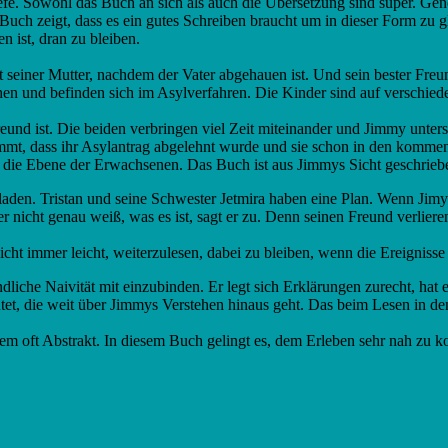
iefe. Sowohl das Buch an sich als auch die Übersetzung sind super. Ge
 Buch zeigt, dass es ein gutes Schreiben braucht um in dieser Form zu 
 ist, dran zu bleiben.
t seiner Mutter, nachdem der Vater abgehauen ist. Und sein bester Freun
ohen und befinden sich im Asylverfahren. Die Kinder sind auf verschie
 Freund ist. Die beiden verbringen viel Zeit miteinander und Jimmy unter
kommt, dass ihr Asylantrag abgelehnt wurde und sie schon in den kom
t die Ebene der Erwachsenen. Das Buch ist aus Jimmys Sicht geschrieb
en. Tristan und seine Schwester Jetmira haben eine Plan. Wenn Jimy be
 nicht genau weiß, was es ist, sagt er zu. Denn seinen Freund verlieren 
icht immer leicht, weiterzulesen, dabei zu bleiben, wenn die Ereignisse
kindliche Naivität mit einzubinden. Er legt sich Erklärungen zurecht, 
utet, die weit über Jimmys Verstehen hinaus geht. Das beim Lesen in d
em oft Abstrakt. In diesem Buch gelingt es, dem Erleben sehr nah zu 