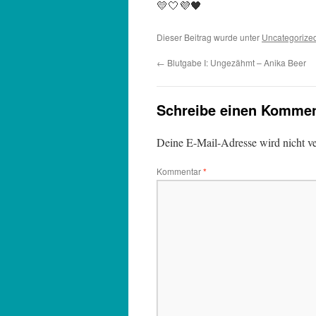
💛🤍💜🖤
Dieser Beitrag wurde unter
Uncategorize
←
Blutgabe I: Ungezähmt – Anika Beer
Schreibe einen Kommen
Deine E-Mail-Adresse wird nicht ver
Kommentar
*