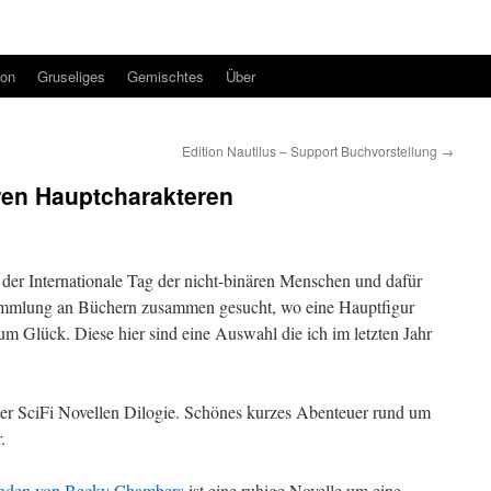
ion
Gruseliges
Gemischtes
Über
Edition Nautilus – Support Buchvorstellung
→
ren Hauptcharakteren
 der Internationale Tag der nicht-binären Menschen und dafür
Sammlung an Büchern zusammen gesucht, wo eine Hauptfigur
zum Glück. Diese hier sind eine Auswahl die ich im letzten Jahr
ner SciFi Novellen Dilogie. Schönes kurzes Abenteuer rund um
.
fenden von Becky Chambers
ist eine ruhige Novelle um eine