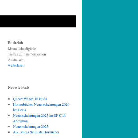
Buchclub
Monatliche digitale
Treffen zum gemeinsamen
Austausch.
weiterlesen
Neueste Posts
Queer*Welten 16 ist da
Horrorbücher Neuerscheinungen 2026
bei Festa
Neuerscheinungen 2025 im SF Club
Andymon
Neuerscheinungen 2025
Aiki Miras SciFi als Hörbücher