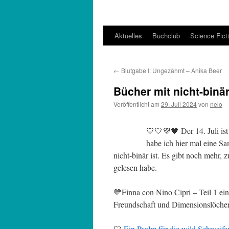
Aktuelles
Buchclub
Science Fict
←
Blutgabe I: Ungezähmt – Anika Beer
Bücher mit nicht-binä
Veröffentlicht am
29. Juli 2024
von
nelo
💛🤍💜🖤 Der 14. Juli ist
habe ich hier mal eine 
nicht-binär ist. Es gibt noch mehr, 
gelesen habe.
💛Finna con Nino Cipri – Teil 1 ei
Freundschaft und Dimensionslöcher
🤍
Ein Psalm für die wild Schwei