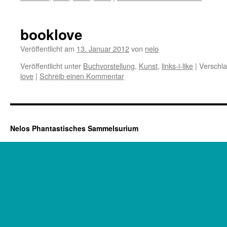
booklove
Veröffentlicht am
13. Januar 2012
von
nelo
Veröffentlicht unter
Buchvorstellung
,
Kunst
,
links-i-like
|
Verschla
love
|
Schreib einen Kommentar
Nelos Phantastisches Sammelsurium