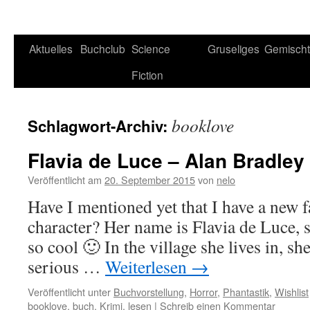
Aktuelles
Buchclub
Science
Gruseliges
Gemisch
Fiction
booklove
Schlagwort-Archiv:
Flavia de Luce – Alan Bradley
Veröffentlicht am
20. September 2015
von
nelo
Have I mentioned yet that I have a new 
character? Her name is Flavia de Luce, s
so cool 🙂 In the village she lives in, sh
serious …
Weiterlesen
→
Veröffentlicht unter
Buchvorstellung
,
Horror
,
Phantastik
,
Wishlist
booklove
,
buch
,
Krimi
,
lesen
|
Schreib einen Kommentar