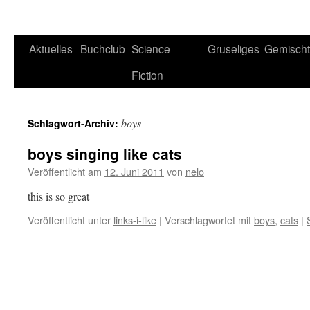
Aktuelles
Buchclub
Science
Gruseliges
Gemisch
Fiction
boys
Schlagwort-Archiv:
boys singing like cats
Veröffentlicht am
12. Juni 2011
von
nelo
this is so great
Veröffentlicht unter
links-i-like
|
Verschlagwortet mit
boys
,
cats
|