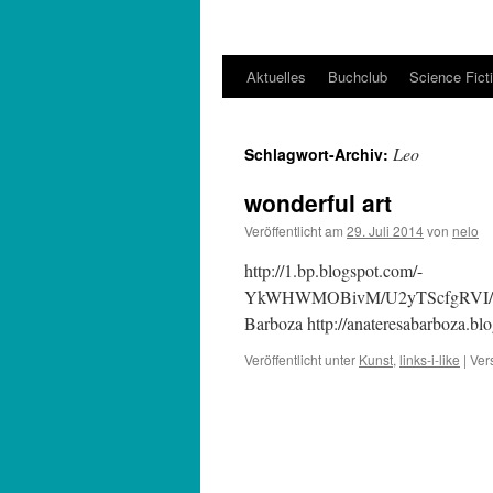
Aktuelles
Buchclub
Science Fict
Leo
Schlagwort-Archiv:
wonderful art
Veröffentlicht am
29. Juli 2014
von
nelo
http://1.bp.blogspot.com/-
YkWHWMOBivM/U2yTScfgRVI/AA
Barboza http://anateresabarboza.blo
Veröffentlicht unter
Kunst
,
links-i-like
|
Ver