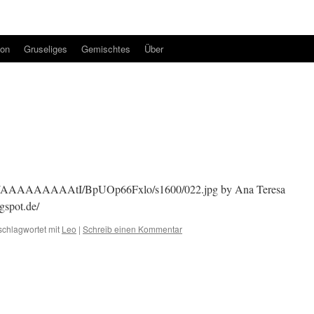
ion
Gruseliges
Gemischtes
Über
AAAAAAAtI/BpUOp66Fxlo/s1600/022.jpg by Ana Teresa
gspot.de/
schlagwortet mit
Leo
|
Schreib einen Kommentar