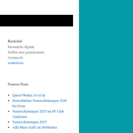
Buchclub
Monatliche digitale
Treffen zum gemeinsamen
Austausch.
weiterlesen
Neueste Posts
Queer*Welten 16 ist da
Horrorbücher Neuerscheinungen 2026
bei Festa
Neuerscheinungen 2025 im SF Club
Andymon
Neuerscheinungen 2025
Aiki Miras SciFi als Hörbücher