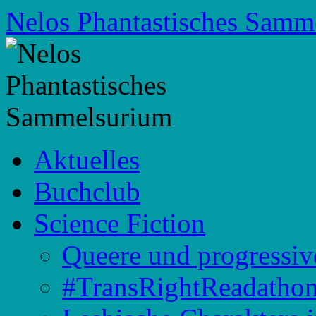
Zum
Nelos Phantastisches Samm
Inhalt
springen
Aktuelles
Buchclub
Science Fiction
Queere und progressiv
#TransRightReadatho