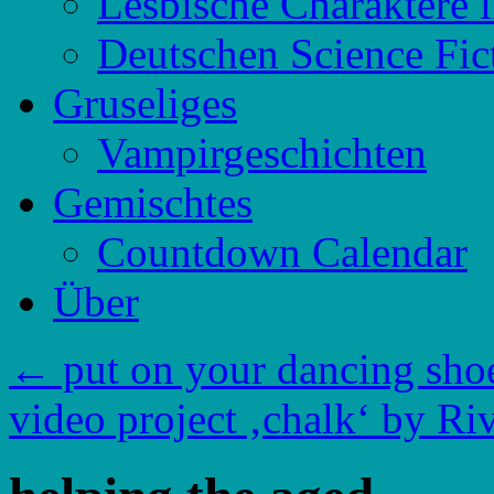
Lesbische Charaktere 
Deutschen Science Fic
Gruseliges
Vampirgeschichten
Gemischtes
Countdown Calendar
Über
←
put on your dancing shoe
video project ‚chalk‘ by R