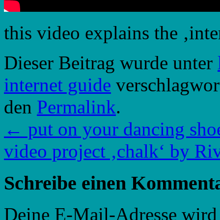
this video explains the ‚int
Dieser Beitrag wurde unter
internet guide
verschlagwort
den
Permalink
.
←
put on your dancing shoe
video project ‚chalk‘ by R
Schreibe einen Komment
Deine E-Mail-Adresse wird n