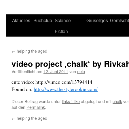
Aktuelles
Buchclub
Science
Gruseliges
Gemisch
Fiction
←
helping the aged
video project ‚chalk‘ by Rivk
Veröffentlicht am
12. Juni 2011
von
nelo
cute video: http://vimeo.com/13794414
Found on:
http://www.thestylerookie.com/
Dieser Beitrag wurde unter
links-i-like
abgelegt und mit
chalk
ver
auf den
Permalink
.
←
helping the aged