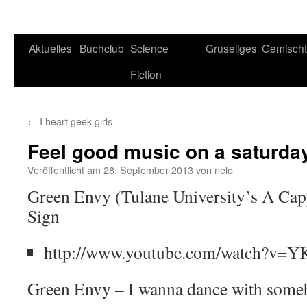
Aktuelles
Buchclub
Science
Gruseliges
Gemisch
Fiction
←
I heart geek girls
Feel good music on a saturday
Veröffentlicht am
28. September 2013
von
nelo
Green Envy (Tulane University’s A Cap
Sign
http://www.youtube.com/watch?v=
Green Envy – I wanna dance with som