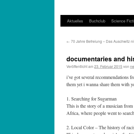
Aktuelles
Buchclub
Science Fict
←
70 Jahre Befreiung – Das Auschwitz nie
documentaries and hi
Veröffentlicht am
23. Februar 2015
von
ne
i’ve got several recommendations fro
them yet i wanna share them with y
1. Searching for Sugarman
This is the story of a musician from
Africa, where people went to sea
2. Local Color – The history of ra