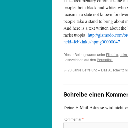
This documentary chronicles the lit
people, both black and white, who w
racism in a state not known for dive
people take a stand to bring about 
And here is a text written about t
racist utopia!
http://gizmodo.com/o
ncid=fcbklnkushpmg00000047
Dieser Beitrag wurde unter
Filmhits
,
links-
Lesezeichen auf den
Permalink
.
←
70 Jahre Befreiung – Das Auschwitz nie
Schreibe einen Kommen
Deine E-Mail-Adresse wird nicht ver
Kommentar
*