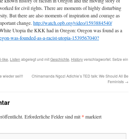
tle known history of racism in Oregon and the moving story of
orked for civil rights. There are moments of highly disturbing
rsity. But there are also moments of inspiration and courage as
important change.
http://watch.opb.org/video/1593884540/
he White Utopia the KKK had in Oregon: Oregon was found as a
regon-was-founded-as-a-racist-utopia-1539567040?
i-like
,
Listen
abgelegt und mit
Geschichte
,
History
verschlagwortet. Setze ein
 wieder sei!!!
Chimamanda Ngozi Adichie’s TED talk: We Should All Be
Feminists
→
tar
*
öffentlicht.
Erforderliche Felder sind mit
markiert