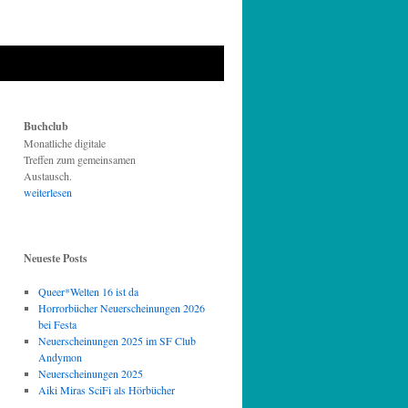
Buchclub
Monatliche digitale
Treffen zum gemeinsamen
Austausch.
weiterlesen
Neueste Posts
Queer*Welten 16 ist da
Horrorbücher Neuerscheinungen 2026
bei Festa
Neuerscheinungen 2025 im SF Club
Andymon
Neuerscheinungen 2025
Aiki Miras SciFi als Hörbücher