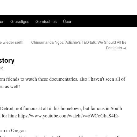
ion
Gruseliges
Gemischtes
Über
 wieder sei!!!
Chimamanda Ngozi Adichie’s TED talk: We Should All Be
Feminists
→
story
lo
m friends to watch these documentaries. also i haven’t seen all of
ou as well!
 Detroit, not famous at all in his hometown, but famous in South
rch for him: https://www.youtube.com/watch?v=oWCoGhaS4Es
cism in Oregon