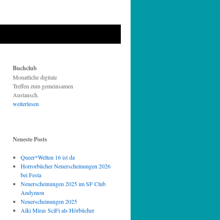
Buchclub
Monatliche digitale
Treffen zum gemeinsamen
Austausch.
weiterlesen
Neueste Posts
Queer*Welten 16 ist da
Horrorbücher Neuerscheinungen 2026
bei Festa
Neuerscheinungen 2025 im SF Club
Andymon
Neuerscheinungen 2025
Aiki Miras SciFi als Hörbücher