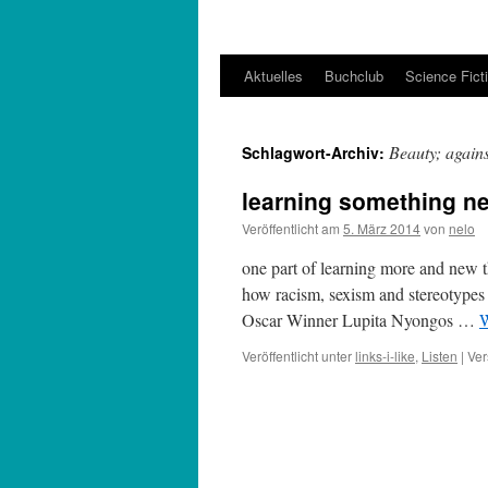
Aktuelles
Buchclub
Science Fict
Beauty; again
Schlagwort-Archiv:
learning something ne
Veröffentlicht am
5. März 2014
von
nelo
one part of learning more and new th
how racism, sexism and stereotypes 
Oscar Winner Lupita Nyongos …
W
Veröffentlicht unter
links-i-like
,
Listen
|
Ver