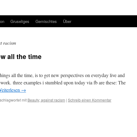
ion
Gruseliges
Gemischtes
Über
st racism
w all the time
ings all the time, is to get new perspectives on everyday live and
work. three examples i stumbled upon today via fb are these: The
eiterlesen
→
schlagwortet mit
Beauty; against racism
|
Schreib einen Kommentar