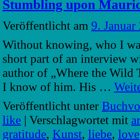
Stumbling upon Mauri
Veröffentlicht am
9. Januar
Without knowing, who I was t
short part of an interview 
author of „Where the Wild T
I know of him. His …
Weit
Veröffentlicht unter
Buchvor
like
|
Verschlagwortet mit
ar
gratitude
,
Kunst
,
liebe
,
love