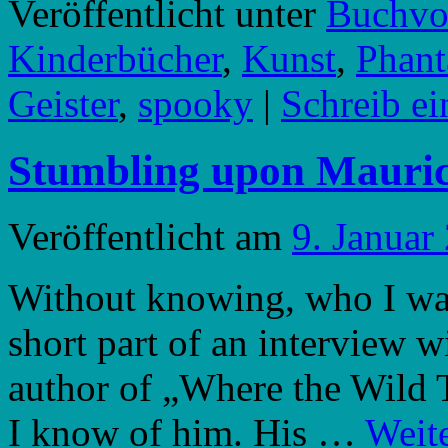
Veröffentlicht unter
Buchvor
Kinderbücher
,
Kunst
,
Phant
Geister
,
spooky
|
Schreib e
Stumbling upon Mauri
Veröffentlicht am
9. Januar
Without knowing, who I was t
short part of an interview 
author of „Where the Wild T
I know of him. His …
Weit