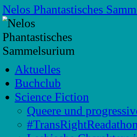
Zum
Nelos Phantastisches Samm
Inhalt
springen
Aktuelles
Buchclub
Science Fiction
Queere und progressiv
#TransRightReadatho