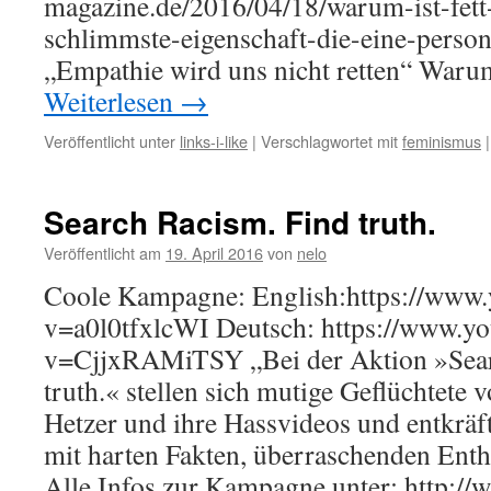
magazine.de/2016/04/18/warum-ist-fet
schlimmste-eigenschaft-die-eine-perso
„Empathie wird uns nicht retten“ Waru
Weiterlesen
→
Veröffentlicht unter
links-i-like
|
Verschlagwortet mit
feminismus
|
Search Racism. Find truth.
Veröffentlicht am
19. April 2016
von
nelo
Coole Kampagne: English:https://www
v=a0l0tfxlcWI Deutsch: https://www.y
v=CjjxRAMiTSY „Bei der Aktion »Sear
truth.« stellen sich mutige Geflüchtete v
Hetzer und ihre Hassvideos und entkräf
mit harten Fakten, überraschenden Ent
Alle Infos zur Kampagne unter: http://