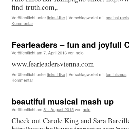
find-truth.com„
Veröffentlicht unter
links-i-like
|
Verschlagwortet mit
against raci
Kommentar
Fearleaders – fun and joyfull 
Veröffentlicht am
7. April 2016
von
nelo
www.fearleadersvienna.com
Veröffentlicht unter
links-i-like
|
Verschlagwortet mit
feminismus
,
Kommentar
beautiful musical mash up
Veröffentlicht am
31. August 2015
von
nelo
Check out Carole King and Sara Bareill
http://www.hollywoodreporter.com/news