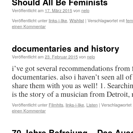
Should All Be Feminists
Veröffentlicht am
17. März 2015
von
nelo
Veröffentlicht unter
links-i-like
,
Wishlist
|
Verschlagwortet mit
fem
einen Kommentar
documentaries and history
Veröffentlicht am
23. Februar 2015
von
nelo
i’ve got several recommendations from f
documentaries. also i haven’t seen all o
share them with you as well! 1. Search
is the story of a musician from Detroit
Veröffentlicht unter
Filmhits
,
links-i-like
,
Listen
|
Verschlagwortet 
einen Kommentar
70 Jahre Befreiung – Das Ausc