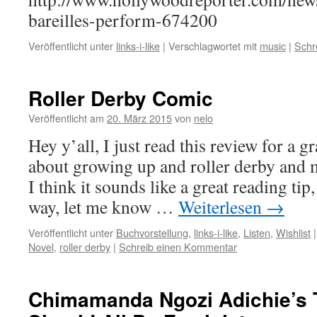
bareilles-perform-674200
Veröffentlicht unter
links-i-like
|
Verschlagwortet mit
music
|
Schr
Roller Derby Comic
Veröffentlicht am
20. März 2015
von
nelo
Hey y’all, I just read this review for a 
about growing up and roller derby and mo
I think it sounds like a great reading tip,
way, let me know …
Weiterlesen
→
Veröffentlicht unter
Buchvorstellung
,
links-i-like
,
Listen
,
Wishlist
|
Novel
,
roller derby
|
Schreib einen Kommentar
Chimamanda Ngozi Adichie’s 