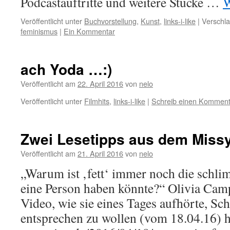
Podcastauftritte und weitere Stücke …
W
Veröffentlicht unter
Buchvorstellung
,
Kunst
,
links-i-like
|
Verschla
feminismus
|
Ein Kommentar
ach Yoda …:)
Veröffentlicht am
22. April 2016
von
nelo
Veröffentlicht unter
Filmhits
,
links-i-like
|
Schreib einen Komment
Zwei Lesetipps aus dem Miss
Veröffentlicht am
21. April 2016
von
nelo
„Warum ist ‚fett‘ immer noch die schli
eine Person haben könnte?“ Olivia Camp
Video, wie sie eines Tages aufhörte, S
entsprechen zu wollen (vom 18.04.16) h